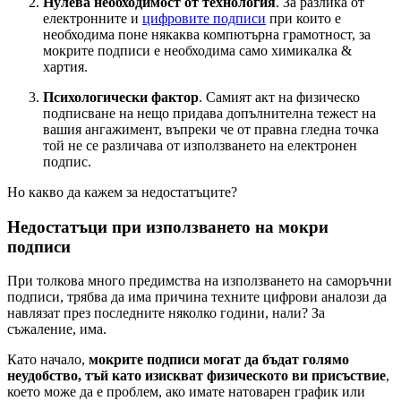
Нулева необходимост от технология
. За разлика от
електронните и
цифровите подписи
при които е
необходима поне някаква компютърна грамотност, за
мокрите подписи е необходима само химикалка &
хартия.
Психологически фактор
. Самият акт на физическо
подписване на нещо придава допълнителна тежест на
вашия ангажимент, въпреки че от правна гледна точка
той не се различава от използването на електронен
подпис.
Но какво да кажем за недостатъците?
Недостатъци при използването на мокри
подписи
При толкова много предимства на използването на саморъчни
подписи, трябва да има причина техните цифрови аналози да
навлязат през последните няколко години, нали? За
съжаление, има.
Като начало,
мокрите подписи могат да бъдат голямо
неудобство, тъй като изискват физическото ви присъствие
,
което може да е проблем, ако имате натоварен график или