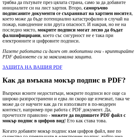
трябва да пътувате през цялата страна, само за да добавите
инициалите си на лист хартия. Второ,
саморъчно
подписаните документи се съхраняват на хартиен носител
,
което може да бъде потенциално катастрофално в случай на
пожар, наводнение или друга опасност. И накрая, но не на
последно място,
мокрите подписи могат лесно да бъдат
фалшифицирани
, което със сигурност не е така при
електронните и цифровите подписи.
Пазете работата си далеч от любопитни очи - криптирайте
PDF файловете си за максимална защита.
ЗАЩИТА НА ВАШИЯ PDF
Как да вмъкна мокър подпис в PDF?
Въпреки ясните недостатъци, мокрите подписи все още са
широко разпространени и едва ли скоро ще изчезнат, така че
може да се научите как да ги използвате в по-модерен
контекст, например при работа с PDF документ. Да,
прочетохте правилно -
можете да подпишете PDF файл с
мокър подпис в цифров вид
! Ето как става това.
Когато добавяте мокър подпис към цифров файл, вие по
същество го превръщате в електронен подпис, който има