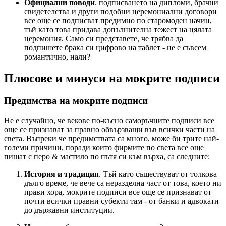
Официални поводи
. подписването на дипломи, брачни
свидетелства и други подобни церемониални договори
все още се подписват предимно по старомоден начин,
тъй като това придава допълнителна тежест на цялата
церемония. Само си представете, че трябва да
подпишете брака си цифрово на таблет - не е съвсем
романтично, нали?
Плюсове и минуси на мокрите подписи
Предимства на мокрите подписи
Не е случайно, че векове по-късно саморъчните подписи все
още се признават за правно обвързващи във всички части на
света. Въпреки че предимствата са много, може би трите най-
големи причини, поради които фирмите по света все още
пишат с перо & мастило по пътя си към върха, са следните:
История и традиция
. Тъй като съществуват от толкова
дълго време, че вече са неразделна част от това, което ни
прави хора, мокрите подписи все още се признават от
почти всички правни субекти там - от банки и адвокати
до държавни институции.