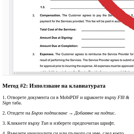
Метод #2: Използване на клавиатурата
1. Отворете документа си в MobiPDF и щракнете върху
FIll &
Sign
таба.
2. Отидете на
Бързо подписване
→
Добавяне на подпис
.
3. Кликнете върху
Тип
и изберете предпочитан шрифт.
4. Въведете инициалите си или пълното си име, след което