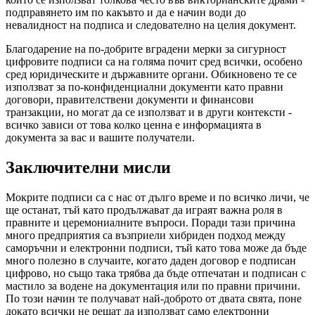
подправянето им по какъвто и да е начин води до
невалидност на подписа и следователно на целия документ.
Благодарение на по-добрите вградени мерки за сигурност
цифровите подписи са на голяма почит сред всички, особено
сред юридическите и държавните органи. Обикновено те се
използват за по-конфиденциални документи като правни
договори, правителствени документи и финансови
транзакции, но могат да се използват и в други контексти -
всичко зависи от това колко ценна е информацията в
документа за вас и вашите получатели.
Заключителни мисли
Мокрите подписи са с нас от дълго време и по всичко личи, че
ще останат, тъй като продължават да играят важна роля в
правните и церемониалните въпроси. Поради тази причина
много предприятия са възприели хибриден подход между
саморъчни и електронни подписи, тъй като това може да бъде
много полезно в случаите, когато даден договор е подписан
цифрово, но също така трябва да бъде отпечатан и подписан с
мастило за водене на документация или по правни причини.
По този начин те получават най-доброто от двата свята, поне
докато всички не решат да използват само електронни