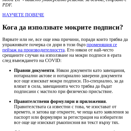
PDF.
НАУЧЕТЕ ПОВЕЧЕ
Кога да използвате мокрите подписи?
Вярвате или не, все още има причини, поради които трябва да
упражнявате почерка си дори в този бърз
променящия се
пейзаж на производителността
. Ето някои от най-често
срещаните случаи на използване на мокри подписи в ерата
след въвеждането на COVID:
Правни документи
. Някои документи като завещания,
нотариални актове и нотариално заверени документи
все още изискват мокри подписи. По-специално, за да
влязат в сила, завещанията често трябва да бъдат
подписани с мастило при физическо присъствие.
Правителствени формуляри и приложения
.
Правителствата са известни с това, че изостават от
времето, и затова ще откриете, че неща като заявления за
паспорт или формуляри за регистрация на избиратели
все още ще изискват ръкописния ви текст върху тях.