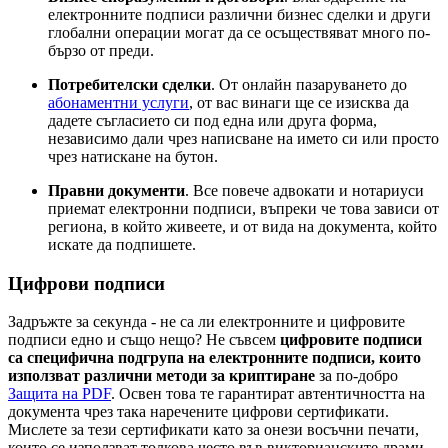
електронните подписи различни бизнес сделки и други
глобални операции могат да се осъществяват много по-
бързо от преди.
Потребителски сделки
. От онлайн пазаруването до
абонаментни услуги
, от вас винаги ще се изисква да
дадете съгласието си под една или друга форма,
независимо дали чрез написване на името си или просто
чрез натискане на бутон.
Правни документи
. Все повече адвокати и нотариуси
приемат електронни подписи, въпреки че това зависи от
региона, в който живеете, и от вида на документа, който
искате да подпишете.
Цифрови подписи
Задръжте за секунда - не са ли електронните и цифровите
подписи едно и също нещо? Не съвсем
цифровите подписи
са специфична подгрупа на електронните подписи, които
използват различни методи за криптиране
за по-добро
Защита на PDF
. Освен това те гарантират автентичността на
документа чрез така наречените цифрови сертификати.
Мислете за тези сертификати като за онези восъчни печати,
които се използват толкова често във викторианските драми -