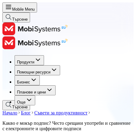
Mobile Menu
Търсене
Продукти
Продукти
Помощни ресурси
Помощни ресурси
Бизнес
Бизнес
Планове и цени
Планове и цени
Още
Търсене
Начало
Блог
Съвети за продуктивност
Какво е мокър подпис? Често срещани употреби и сравнение
с електронните и цифровите подписи