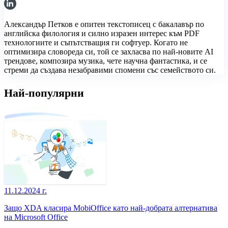
Александър Петков е опитен текстописец с бакалавър по
английска филология и силно изразен интерес към PDF
технологиите и съпътстващия ги софтуер. Когато не
оптимизира словореда си, той се захласва по най-новите AI
трендове, композира музика, чете научна фантастика, и се
стреми да създава незабравими спомени със семейството си.
Най-популярни
11.12.2024 г.
Защо XDA класира MobiOffice като най-добрата алтернатива
на Microsoft Office