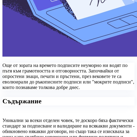
Още от зората на времето подписите неуморно ни водят по
пътя към грамотността и отговорността. Започвайки от
опростени знаци, печати и пръстени, през вековете те са
еволюирали до ръкописните подписи или "мокрите подписи",
които познаваме толкова добре днес.
Съдържание
Уникални за всеки отделен човек, те доскоро бяха фактически
стандарт за подписване и валидиране на всякакви документи -
обикновено някакви договори, но също така се изискваха за
неща като сватбени церемонии или фирмени политики и