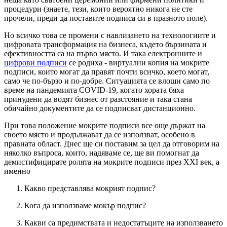
процедури (знаете, тези, които вероятно никога не сте
прочели, преди да поставите подписа си в празното поле).
Но всичко това се промени с навлизането на технологиите и
цифровата трансформация на бизнеса, където бързината и
ефективността са на първо място. И така електронните и
цифрови подписи
се родиха - виртуални копия на мокрите
подписи, които могат да правят почти всичко, което могат,
само че по-бързо и по-добре. Ситуацията се влоши само по
време на пандемията COVID-19, когато хората бяха
принудени да водят бизнес от разстояние и така стана
обичайно документите да се подписват дистанционно.
При това положение мокрите подписи все още държат на
своето място и продължават да се използват, особено в
правната област. Днес ще си поставим за цел да отговорим на
няколко въпроса, които, надяваме се, ще ви помогнат да
демистифицирате ролята на мокрите подписи през XXI век, а
именно
Какво представлява мокрият подпис?
Кога да използваме мокър подпис?
Какви са предимствата и недостатъците на използването