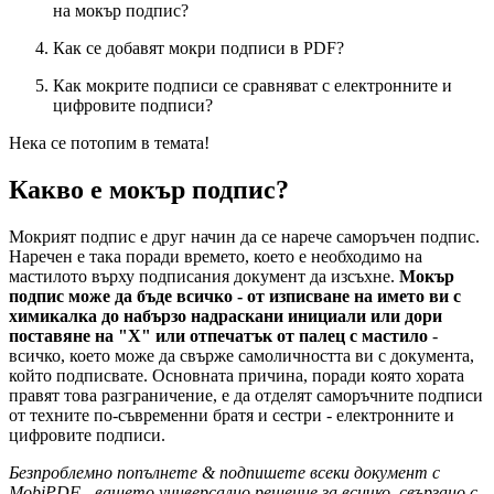
на мокър подпис?
Как се добавят мокри подписи в PDF?
Как мокрите подписи се сравняват с електронните и
цифровите подписи?
Нека се потопим в темата!
Какво е мокър подпис?
Мокрият подпис е друг начин да се нарече саморъчен подпис.
Наречен е така поради времето, което е необходимо на
мастилото върху подписания документ да изсъхне.
Мокър
подпис може да бъде всичко - от изписване на името ви с
химикалка до набързо надраскани инициали или дори
поставяне на "Х" или отпечатък от палец с мастило
-
всичко, което може да свърже самоличността ви с документа,
който подписвате. Основната причина, поради която хората
правят това разграничение, е да отделят саморъчните подписи
от техните по-съвременни братя и сестри - електронните и
цифровите подписи.
Безпроблемно попълнете & подпишете всеки документ с
MobiPDF - вашето универсално решение за всичко, свързано с