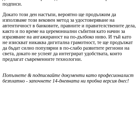
подписи.
Докато този ден настъпи, вероятно ще продължим да
използваме този вековен метод за удостоверяване на
автентичност в банковите, правните и правителствените дела,
както и по време на церемониални събития като начин за
изразяване на ангажираност на по-дълбоко ниво. И тъй като
не изискват никаква дигитална грамотност, те ще продължат
да бъдат силно популярни в по-слабо развитите региони на
света, докато не успеят да интегрират удобствата, които
предлагат съвременните технологии.
Попълнете & подписвайте документи като професионалист
безплатно - започнете 14-дневната ни пробна версия днес!