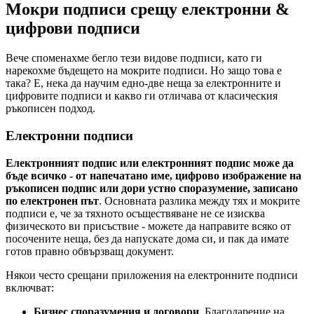
Мокри подписи срещу електронни &
цифрови подписи
Вече споменахме бегло тези видове подписи, като ги
нарекохме бъдещето на мокрите подписи. Но защо това е
така? Е, нека да научим едно-две неща за електронните и
цифровите подписи и какво ги отличава от класическия
ръкописен подход.
Електронни подписи
Електронният подпис или електронният подпис може да
бъде всичко - от напечатано име, цифрово изображение на
ръкописен подпис или дори устно споразумение, записано
по електронен път
. Основната разлика между тях и мокрите
подписи е, че за тяхното осъществяване не се изисква
физическото ви присъствие - можете да направите всяко от
посочените неща, без да напускате дома си, и пак да имате
готов правно обвързващ документ.
Някои често срещани приложения на електронните подписи
включват:
Бизнес споразумения и договори
. Благодарение на