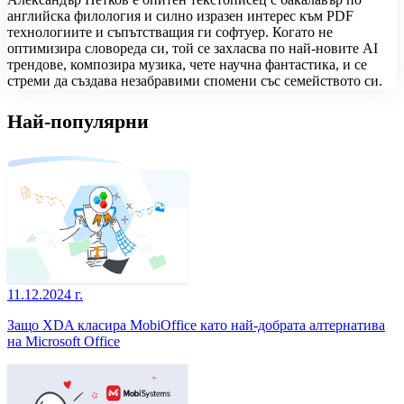
английска филология и силно изразен интерес към PDF
технологиите и съпътстващия ги софтуер. Когато не
оптимизира словореда си, той се захласва по най-новите AI
трендове, композира музика, чете научна фантастика, и се
стреми да създава незабравими спомени със семейството си.
Най-популярни
11.12.2024 г.
Защо XDA класира MobiOffice като най-добрата алтернатива
на Microsoft Office