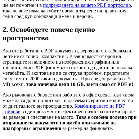
ще ви помогне и в
подреждането на вашето PDF портфолио
,
така че вече няма да губите време в търсене на правилния
файл сред куп объркващи имена и версии.
2. Освободете повече ценно
пространство
Ако сте работили с PDF документи, вероятно сте забелязали,
че те не са точно „компактни“. В зависимост от броя на
страниците и наличието на изображения, графики или
таблици, един PDF файл може спокойно да достигне няколко
мегабайта. И ако това не ви се струва проблем, представете
си, че имате 2000 такива документа. При среден размер от 5
MB всеки,
това означава цели 10 GB, заети само от PDF-и!
Ако ръководите бизнес или работите в офис среда, тези числа
може да са дори по-високи - и да заемат сериозно количество
от дигиталното ви пространство.
Комбинирането на PDF
файлове
в един документ е ефективен начин за оптимизиране
на размера и спестяване на място.
Това е особено полезно при
изпращане на документи по имейл или качване на
платформи с ограничения
за размер на файловете.