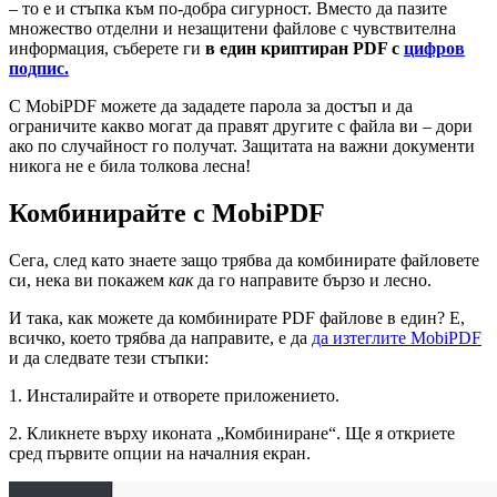
– то е и стъпка към по-добра сигурност. Вместо да пазите
множество отделни и незащитени файлове с чувствителна
информация, съберете ги
в един криптиран PDF с
цифров
подпис.
С MobiPDF можете да зададете парола за достъп и да
ограничите какво могат да правят другите с файла ви – дори
ако по случайност го получат. Защитата на важни документи
никога не е била толкова лесна!
Комбинирайте с MobiPDF
Сега, след като знаете защо трябва да комбинирате файловете
си, нека ви покажем
как
да го направите бързо и лесно.
И така, как можете да комбинирате PDF файлове в един? Е,
всичко, което трябва да направите, е да
да изтеглите MobiPDF
и да следвате тези стъпки:
1. Инсталирайте и отворете приложението.
2. Кликнете върху иконата „Комбиниране“. Ще я откриете
сред първите опции на началния екран.