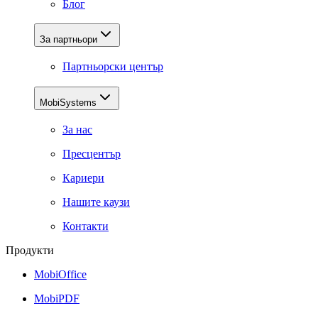
Блог
За партньори
Партньорски център
MobiSystems
За нас
Пресцентър
Кариери
Нашите каузи
Контакти
Продукти
MobiOffice
MobiPDF