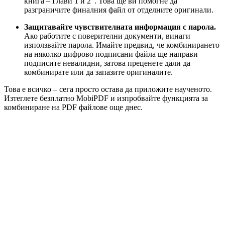
книга – Глави 1 и 2“. Това ще ви помогне да
разграничите финалния файл от отделните оригинали.
Защитавайте чувствителната информация с парола.
Ако работите с поверителни документи, винаги
използвайте парола. Имайте предвид, че комбинирането
на няколко цифрово подписани файла ще направи
подписите невалидни, затова преценете дали да
комбинирате или да запазите оригиналите.
Това е всичко – сега просто остава да приложите наученото.
Изтеглете безплатно MobiPDF и изпробвайте функцията за
комбиниране на PDF файлове още днес.