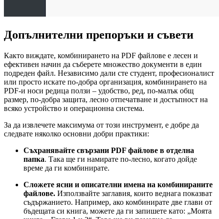
Допълнителни препоръки и съвети
Както виждате, комбинирането на PDF файлове е лесен и
ефективен начин да съберете множество документи в един
подреден файл. Независимо дали сте студент, професионалист
или просто искате по-добра организация, комбинирането на
PDF-и носи редица ползи – удобство, ред, по-малък общ
размер, по-добра защита, лесно отпечатване и достъпност на
всяко устройство и операционна система.
За да извлечете максимума от този инструмент, е добре да
следвате няколко основни добри практики:
Съхранявайте свързани PDF файлове в отделна
папка
. Така ще ги намирате по-лесно, когато дойде
време да ги комбинирате.
Сложете ясни и описателни имена на комбинираните
файлове.
Използвайте заглавия, които веднага показват
съдържанието. Например, ако комбинирате две глави от
бъдещата си книга, можете да ги запишете като: „Моята