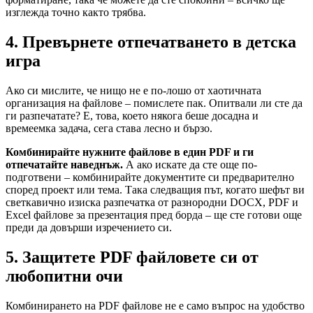
изглежда точно както трябва.
4. Превърнете отпечатването в детска
игра
Ако си мислите, че нищо не е по-лошо от хаотичната
организация на файлове – помислете пак. Опитвали ли сте да
ги разпечатате? Е, това, което някога беше досадна и
времеемка задача, сега става лесно и бързо.
Комбинирайте нужните файлове в един PDF и ги
отпечатайте наведнъж.
А ако искате да сте още по-
подготвени – комбинирайте документите си предварително
според проект или тема. Така следващия път, когато шефът ви
светкавично изиска разпечатка от разнородни DOCX, PDF и
Excel файлове за презентация пред борда – ще сте готови още
преди да довърши изречението си.
5.
Защитете PDF файловете си от
любопитни очи
Комбинирането на PDF файлове не е само въпрос на удобство