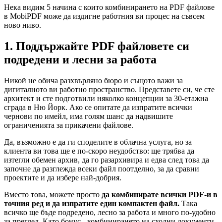
Нека видим 5 начина с които комбинирането на PDF файлове
в MobiPDF може да издигне работния ви процес на съвсем
ново ниво.
1. Поддържайте PDF файловете си
подредени и лесни за работа
Никой не обича разхвърляно бюро и същото важи за
дигиталното ви работно пространство. Представете си, че сте
архитект и сте подготвили няколко концепции за 30-етажна
сграда в Ню Йорк. Ако се опитате да изпратите всички
чернови по имейл, има голям шанс да надвишите
ограниченията за прикачени файлове.
Да, възможно е да ги споделите в облачна услуга, но за
клиента ви това ще е по-скоро неудобство: ще трябва да
изтегли обемен архив, да го разархивира и едва след това да
започне да разглежда всеки файл поотделно, за да сравни
проектите и да избере най-добрия.
Вместо това, можете просто
да комбинирате всички PDF-и в
точния ред и да изпратите един компактен файл.
Така
всичко ще бъде подредено, лесно за работа и много по-удобно
за преглед. Като бонус - комбинирането на сходни документи