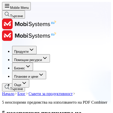
Mobile Menu
Търсене
Продукти
Продукти
Помощни ресурси
Помощни ресурси
Бизнес
Бизнес
Планове и цени
Планове и цени
Още
Търсене
Начало
Блог
Съвети за продуктивност
5 неоспорими предимства на използването на PDF Combiner
5 неоспорими предимства на