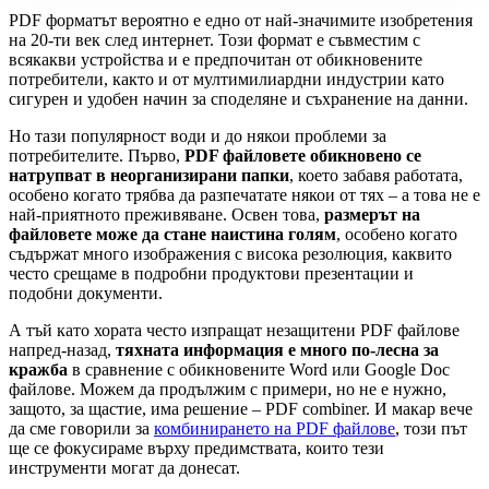
PDF форматът вероятно е едно от най-значимите изобретения
на 20-ти век след интернет. Този формат е съвместим с
всякакви устройства и е предпочитан от обикновените
потребители, както и от мултимилиардни индустрии като
сигурен и удобен начин за споделяне и съхранение на данни.
Но тази популярност води и до някои проблеми за
потребителите. Първо,
PDF файловете обикновено се
натрупват в неорганизирани папки
, което забавя работата,
особено когато трябва да разпечатате някои от тях – а това не е
най-приятното преживяване. Освен това,
размерът на
файловете може да стане наистина голям
, особено когато
съдържат много изображения с висока резолюция, каквито
често срещаме в подробни продуктови презентации и
подобни документи.
А тъй като хората често изпращат незащитени PDF файлове
напред-назад,
тяхната информация е много по-лесна за
кражба
в сравнение с обикновените Word или Google Doc
файлове. Можем да продължим с примери, но не е нужно,
защото, за щастие, има решение – PDF combiner. И макар вече
да сме говорили за
комбинирането на PDF файлове
, този път
ще се фокусираме върху предимствата, които тези
инструменти могат да донесат.