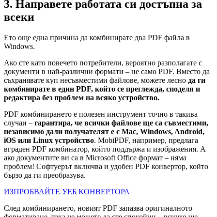
3. Направете работата си достъпна за
всеки
Ето още една причина да комбинирате два PDF файла в
Windows.
Ако сте като повечето потребители, вероятно разполагате с
документи в най-различни формати – не само PDF. Вместо да
съхранявате куп несъвместими файлове, можете лесно
да ги
комбинирате в един PDF, който се преглежда, споделя и
редактира без проблем на всяко устройство.
PDF комбинирането е полезен инструмент точно в такива
случаи –
гарантира, че всички файлове ще са съвместими,
независимо дали получателят е с Mac, Windows, Android,
iOS или Linux устройство
. MobiPDF, например, предлага
вграден PDF комбинатор, който поддържа и изображения. А
ако документите ви са в Microsoft Office формат – няма
проблем! Софтуерът включва и удобен PDF конвертор, който
бързо да ги преобразува.
ИЗПРОБВАЙТЕ УЕБ КОНВЕРТОРА
След комбинирането, новият PDF запазва оригиналното
форматиране, така че можете да сте спокойни – всичко ще