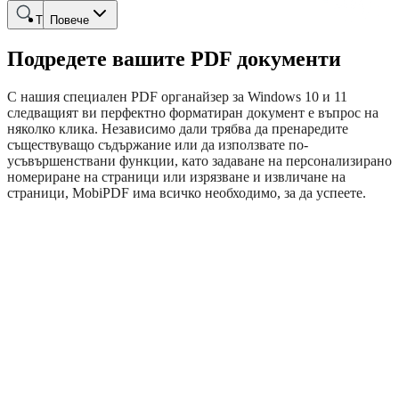
Търсене
Повече
Подредете вашите PDF документи
С нашия специален PDF органайзер за Windows 10 и 11
следващият ви перфектно форматиран документ е въпрос на
няколко клика. Независимо дали трябва да пренаредите
съществуващо съдържание или да използвате по-
усъвършенствани функции, като задаване на персонализирано
номериране на страници или изрязване и извличане на
страници, MobiPDF има всичко необходимо, за да успеете.