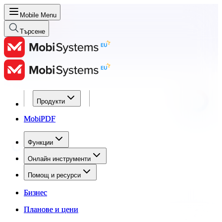
Mobile Menu
Търсене
Продукти
Продукти
MobiPDF
MobiPDF
Функции
Функции
Онлайн инструменти
Онлайн инструменти
Помощ и ресурси
Помощ и ресурси
Бизнес
Бизнес
Планове и цени
Планове и цени