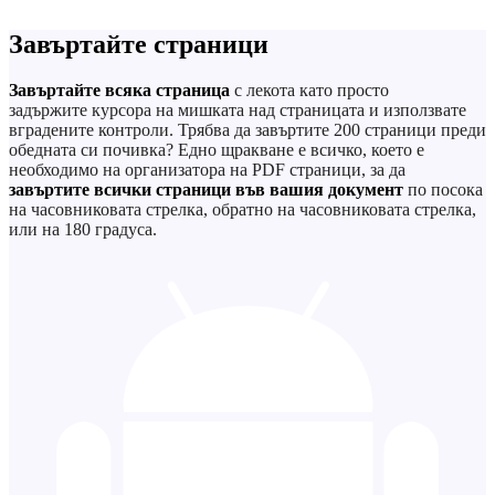
Завъртайте страници
Завъртайте всяка страница
с лекота като просто
задържите курсора на мишката над страницата и използвате
вградените контроли. Трябва да завъртите 200 страници преди
обедната си почивка? Едно щракване е всичко, което е
необходимо на организатора на PDF страници, за да
завъртите всички страници във вашия документ
по посока
на часовниковата стрелка, обратно на часовниковата стрелка,
или на 180 градуса.