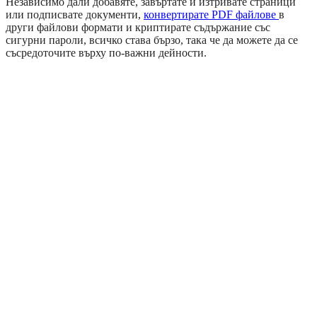
Независимо дали добавяте, завъртате и изтривате страници
или подписвате документи,
конвертирате PDF файлове
в
други файлови формати и криптирате съдържание със
сигурни пароли, всичко става бързо, така че да можете да се
съсредоточите върху по-важни дейности.