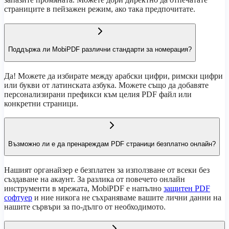
страниците в пейзажен режим, ако така предпочитате.
Поддържа ли MobiPDF различни стандарти за номерация?
Да! Можете да избирате между арабски цифри, римски цифри
или букви от латинската азбука. Можете също да добавяте
персонализирани префикси към целия PDF файл или
конкретни страници.
Възможно ли е да пренареждам PDF страници безплатно онлайн?
Нашият органайзер е безплатен за използване от всеки без
създаване на акаунт. За разлика от повечето онлайн
инструменти в мрежата, MobiPDF е напълно
защитен PDF
софтуер
и ние никога не съхраняваме вашите лични данни на
нашите сървъри за по-дълго от необходимото.