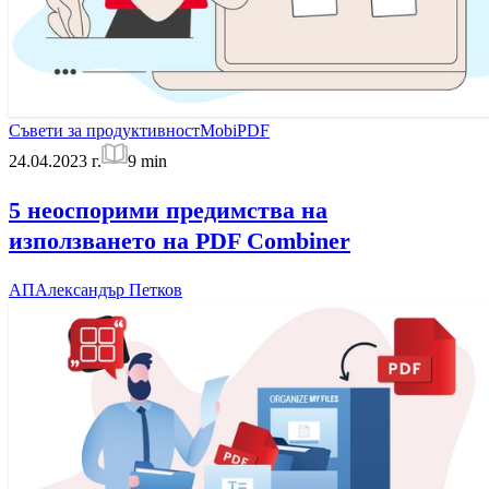
Съвети за продуктивност
MobiPDF
24.04.2023 г.
9
min
5 неоспорими предимства на
използването на PDF Combiner
АП
Александър Петков