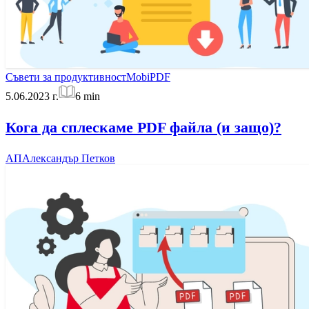
Съвети за продуктивност
MobiPDF
5.06.2023 г.
6
min
Кога да сплескаме PDF файла (и защо)?
АП
Александър Петков