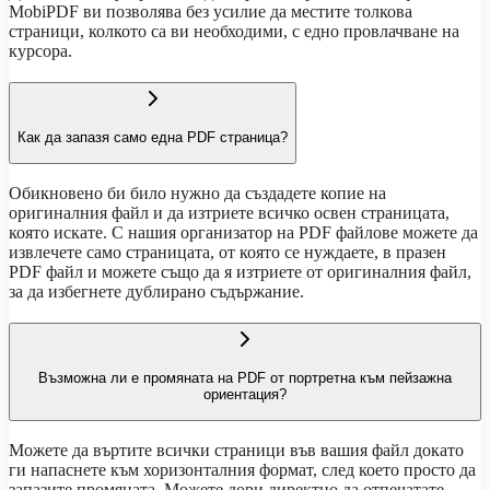
MobiPDF ви позволява без усилие да местите толкова
страници, колкото са ви необходими, с едно провлачване на
курсора.
Как да запазя само една PDF страница?
Обикновено би било нужно да създадете копие на
оригиналния файл и да изтриете всичко освен страницата,
която искате. С нашия организатор на PDF файлове можете да
извлечете само страницата, от която се нуждаете, в празен
PDF файл и можете също да я изтриете от оригиналния файл,
за да избегнете дублирано съдържание.
Възможна ли е промяната на PDF от портретна към пейзажна
ориентация?
Можете да въртите всички страници във вашия файл докато
ги напаснете към хоризонталния формат, след което просто да
запазите промяната. Можете дори директно да отпечатате