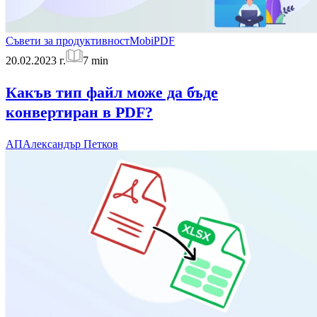
Съвети за продуктивност
MobiPDF
20.02.2023 г.
7
min
Какъв тип файл може да бъде
конвертиран в PDF?
АП
Александър Петков