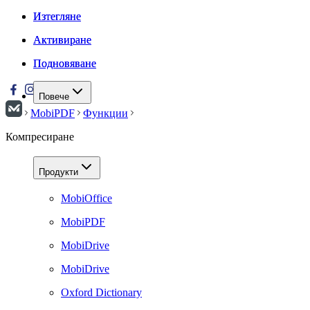
Изтегляне
Изтегляне
Активиране
Активиране
Подновяване
Подновяване
Повече
MobiPDF
Функции
Компресиране
Продукти
MobiOffice
MobiPDF
MobiDrive
MobiDrive
Oxford Dictionary