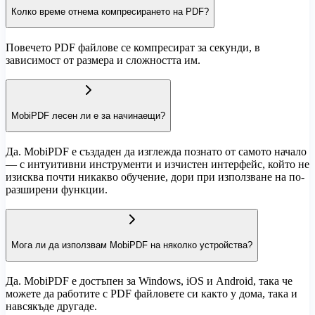
Колко време отнема компресирането на PDF?
Повечето PDF файлове се компресират за секунди, в
зависимост от размера и сложността им.
MobiPDF лесен ли е за начинаещи?
Да. MobiPDF е създаден да изглежда познато от самото начало
— с интуитивни инструменти и изчистен интерфейс, който не
изисква почти никакво обучение, дори при използване на по-
разширени функции.
Мога ли да използвам MobiPDF на няколко устройства?
Да. MobiPDF е достъпен за Windows, iOS и Android, така че
можете да работите с PDF файловете си както у дома, така и
навсякъде другаде.