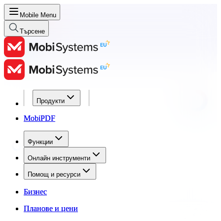
Mobile Menu
Търсене
Продукти
Продукти
MobiPDF
MobiPDF
Функции
Функции
Онлайн инструменти
Онлайн инструменти
Помощ и ресурси
Помощ и ресурси
Бизнес
Бизнес
Планове и цени
Планове и цени