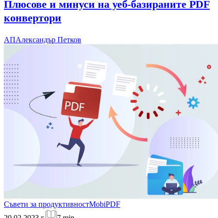
Плюсове и минуси на уеб-базираните PDF
конвертори
АП
Александър Петков
Съвети за продуктивност
MobiPDF
20.02.2023 г.
7
min