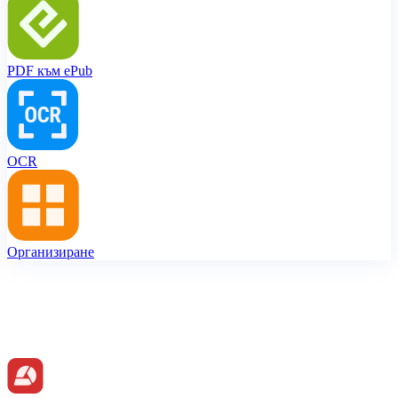
PDF към ePub
OCR
Организиране