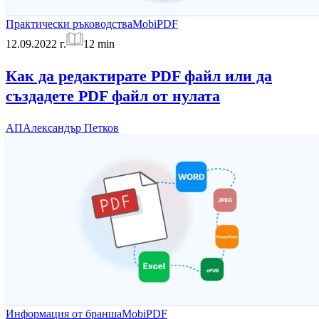
Практически ръководства
MobiPDF
12.09.2022 г.
12
min
Как да редактирате PDF файл или да
създадете PDF файл от нулата
АП
Александър Петков
Информация от бранша
MobiPDF