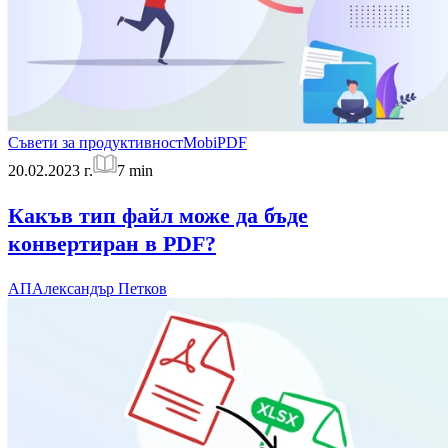
Съвети за продуктивност
MobiPDF
20.02.2023 г.
7
min
Какъв тип файл може да бъде
конвертиран в PDF?
АП
Александър Петков