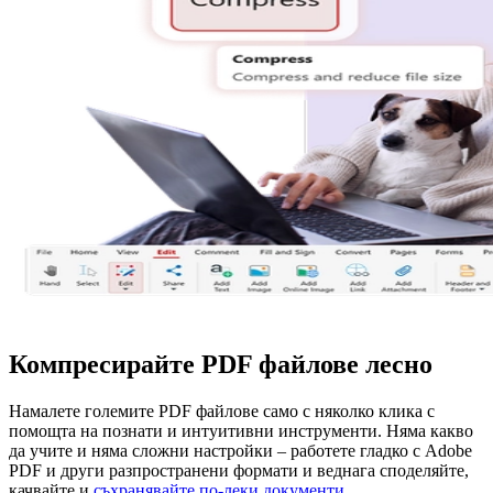
Компресирайте PDF файлове лесно
Намалете големите PDF файлове само с няколко клика с
помощта на познати и интуитивни инструменти. Няма какво
да учите и няма сложни настройки – работете гладко с Adobe
PDF и други разпространени формати и веднага споделяйте,
качвайте и
съхранявайте по-леки документи
.