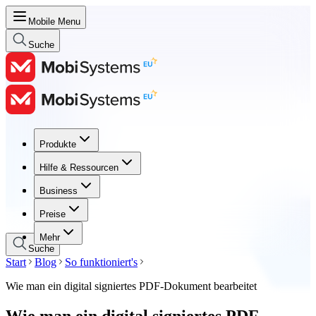
Mobile Menu
Suche
Produkte
Produkte
Hilfe & Ressourcen
Hilfe & Ressourcen
Business
Business
Preise
Preise
Mehr
Suche
Start
Blog
So funktioniert's
Wie man ein digital signiertes PDF-Dokument bearbeitet
Wie man ein digital signiertes PDF-