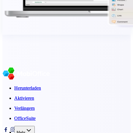
Herunterladen
Herunterladen
Aktivieren
Aktivieren
Verlängern
Verlängern
OfficeSuite
OfficeSuite
Mehr