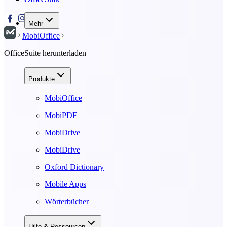
Mehr
MobiOffice
OfficeSuite herunterladen
Produkte
MobiOffice
MobiPDF
MobiDrive
MobiDrive
Oxford Dictionary
Mobile Apps
Wörterbücher
Hilfe & Ressourcen