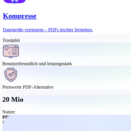
Kompresse
Dateigröße verringern – PDFs leichter freigeben.
Trustpilot
Benutzerfreundlich und leistungsstark
Preiswerte PDF-Alternative
20 Mio
Nutzer
PDF-Komplettlösung – einfach und übersichtlich
Brauchen Sie mehr als einfache Online-Tools? Laden Sie MobiPDF her
der überzeugt.