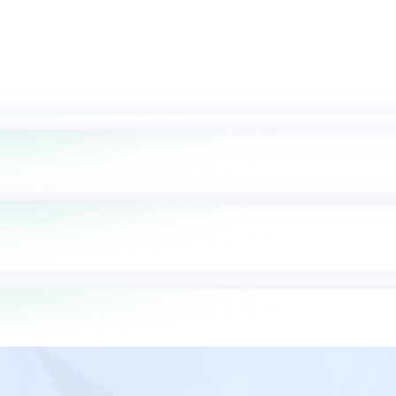
unter und nutzen Sie den vollen Funktionsumfang – PDFs bearbeiten, k