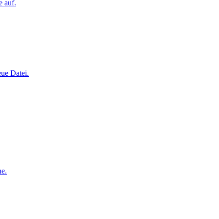
e auf.
eue Datei.
he.