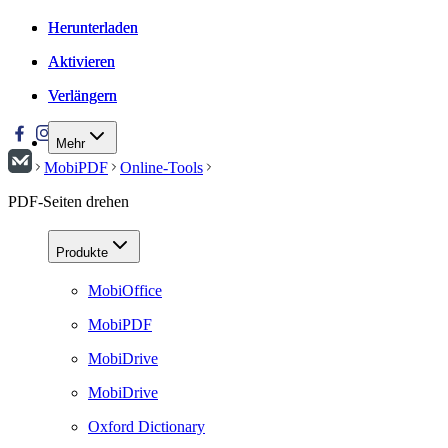
Herunterladen
Herunterladen
Aktivieren
Aktivieren
Verlängern
Verlängern
Mehr
MobiPDF
Online-Tools
PDF-Seiten drehen
Produkte
MobiOffice
MobiPDF
MobiDrive
MobiDrive
Oxford Dictionary