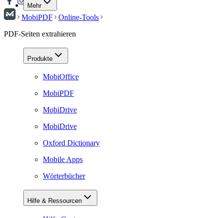
Mehr
MobiPDF
Online-Tools
PDF-Seiten extrahieren
Produkte
MobiOffice
MobiPDF
MobiDrive
MobiDrive
Oxford Dictionary
Mobile Apps
Wörterbücher
Hilfe & Ressourcen