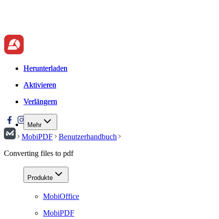
Herunterladen
Herunterladen
Aktivieren
Aktivieren
Verlängern
Verlängern
Mehr
MobiPDF
Benutzerhandbuch
Converting files to pdf
Produkte
MobiOffice
MobiPDF