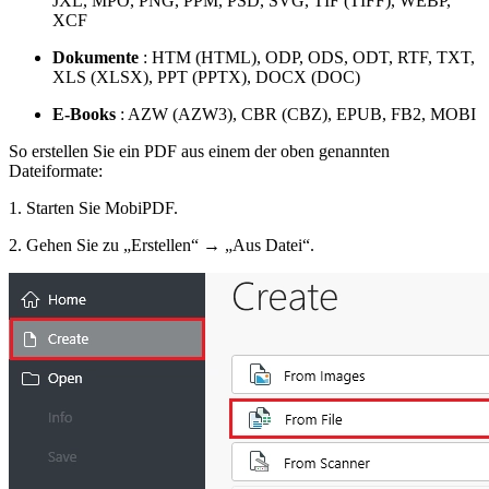
JXL, MPO, PNG, PPM, PSD, SVG, TIF (TIFF), WEBP,
XCF
Dokumente
: HTM (HTML), ODP, ODS, ODT, RTF, TXT,
XLS (XLSX), PPT (PPTX), DOCX (DOC)
E-Books
: AZW (AZW3), CBR (CBZ), EPUB, FB2, MOBI
So erstellen Sie ein PDF aus einem der oben genannten
Dateiformate:
1. Starten Sie MobiPDF.
2. Gehen Sie zu „Erstellen“ → „Aus Datei“.