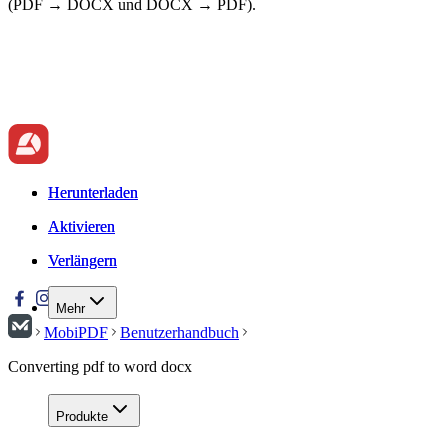
(PDF → DOCX und DOCX → PDF).
Herunterladen
Herunterladen
Aktivieren
Aktivieren
Verlängern
Verlängern
Mehr
MobiPDF
Benutzerhandbuch
Converting pdf to word docx
Produkte