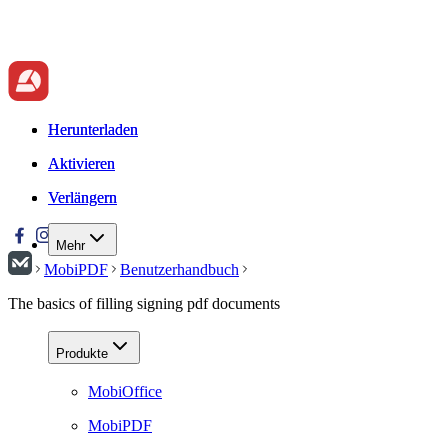
Herunterladen
Herunterladen
Aktivieren
Aktivieren
Verlängern
Verlängern
Mehr
MobiPDF
Benutzerhandbuch
The basics of filling signing pdf documents
Produkte
MobiOffice
MobiPDF