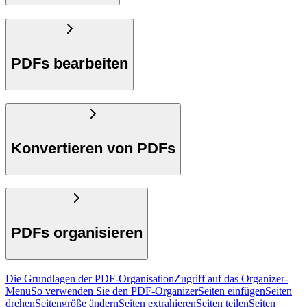
PDFs bearbeiten
Konvertieren von PDFs
PDFs organisieren
Die Grundlagen der PDF-Organisation
Zugriff auf das Organizer-
Menü
So verwenden Sie den PDF-Organizer
Seiten einfügen
Seiten
drehen
Seitengröße ändern
Seiten extrahieren
Seiten teilen
Seiten