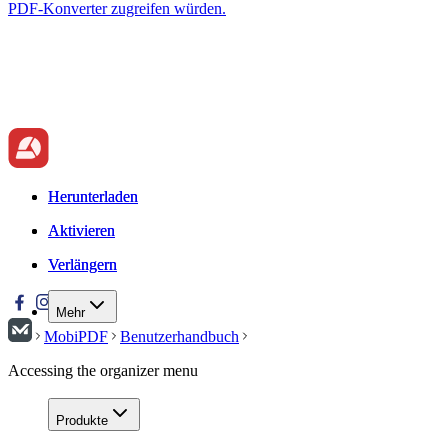
PDF-Konverter zugreifen würden.
Herunterladen
Herunterladen
Aktivieren
Aktivieren
Verlängern
Verlängern
Mehr
MobiPDF
Benutzerhandbuch
Accessing the organizer menu
Produkte