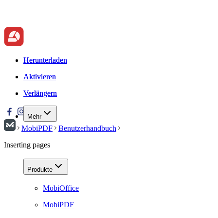
Herunterladen
Herunterladen
Aktivieren
Aktivieren
Verlängern
Verlängern
Mehr
MobiPDF
Benutzerhandbuch
Inserting pages
Produkte
MobiOffice
MobiPDF