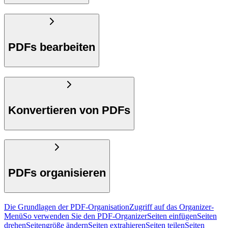
PDFs bearbeiten
Konvertieren von PDFs
PDFs organisieren
Die Grundlagen der PDF-Organisation
Zugriff auf das Organizer-
Menü
So verwenden Sie den PDF-Organizer
Seiten einfügen
Seiten
drehen
Seitengröße ändern
Seiten extrahieren
Seiten teilen
Seiten