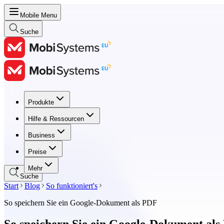
Mobile Menu
Suche
Produkte
Produkte
Hilfe & Ressourcen
Hilfe & Ressourcen
Business
Business
Preise
Preise
Mehr
Suche
Start
Blog
So funktioniert's
So speichern Sie ein Google-Dokument als PDF
So speichern Sie ein Google-Dokument al