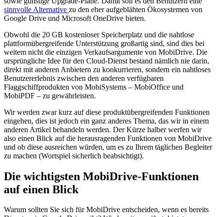
sowie günstige Upgrade-Pläne. Damit soll es den Benutzern eine
sinnvolle Alternative
zu den eher aufgeblähten Ökosystemen von
Google Drive und Microsoft OneDrive bieten.
Obwohl die 20 GB kostenloser Speicherplatz und die nahtlose
plattformübergreifende Unterstützung großartig sind, sind dies bei
weitem nicht die einzigen Verkaufsargumente von MobiDrive. Die
ursprüngliche Idee für den Cloud-Dienst bestand nämlich nie darin,
direkt mit anderen Anbietern zu konkurrieren, sondern ein nahtloses
Benutzererlebnis zwischen den anderen verfügbaren
Flaggschiffprodukten von MobiSystems – MobiOffice und
MobiPDF – zu gewährleisten.
Wir werden zwar kurz auf diese produktübergreifenden Funktionen
eingehen, dies ist jedoch ein ganz anderes Thema, das wir in einem
anderen Artikel behandeln werden. Der Kürze halber werfen wir
also einen Blick auf die herausragenden Funktionen von MobiDrive
und ob diese ausreichen würden, um es zu Ihrem täglichen Begleiter
zu machen (Wortspiel sicherlich beabsichtigt).
Die wichtigsten MobiDrive-Funktionen
auf einen Blick
Warum sollten Sie sich für MobiDrive entscheiden, wenn es bereits