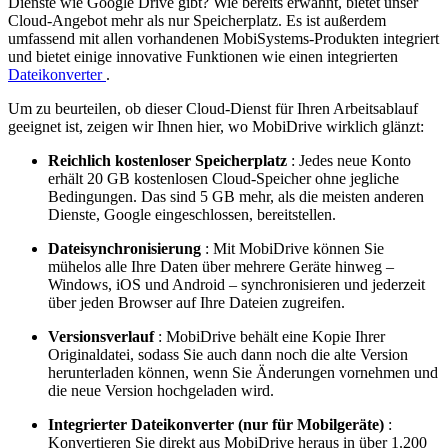
Dienste wie Google Drive gibt? Wie bereits erwähnt, bietet unser
Cloud-Angebot mehr als nur Speicherplatz. Es ist außerdem
umfassend mit allen vorhandenen MobiSystems-Produkten integriert
und bietet einige innovative Funktionen wie einen integrierten
Dateikonverter
.
Um zu beurteilen, ob dieser Cloud-Dienst für Ihren Arbeitsablauf
geeignet ist, zeigen wir Ihnen hier, wo MobiDrive wirklich glänzt:
Reichlich kostenloser Speicherplatz
: Jedes neue Konto
erhält 20 GB kostenlosen Cloud-Speicher ohne jegliche
Bedingungen. Das sind 5 GB mehr, als die meisten anderen
Dienste, Google eingeschlossen, bereitstellen.
Dateisynchronisierung
: Mit MobiDrive können Sie
mühelos alle Ihre Daten über mehrere Geräte hinweg –
Windows, iOS und Android – synchronisieren und jederzeit
über jeden Browser auf Ihre Dateien zugreifen.
Versionsverlauf
: MobiDrive behält eine Kopie Ihrer
Originaldatei, sodass Sie auch dann noch die alte Version
herunterladen können, wenn Sie Änderungen vornehmen und
die neue Version hochgeladen wird.
Integrierter Dateikonverter (nur für Mobilgeräte)
:
Konvertieren Sie direkt aus MobiDrive heraus in über 1.200