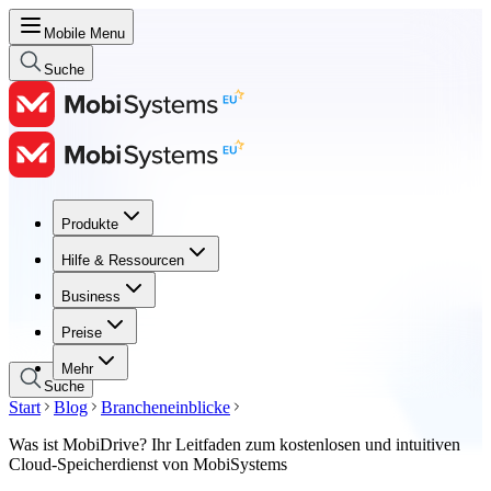
Mobile Menu
Suche
Produkte
Produkte
Hilfe & Ressourcen
Hilfe & Ressourcen
Business
Business
Preise
Preise
Mehr
Suche
Start
Blog
Brancheneinblicke
Was ist MobiDrive? Ihr Leitfaden zum kostenlosen und intuitiven
Cloud-Speicherdienst von MobiSystems