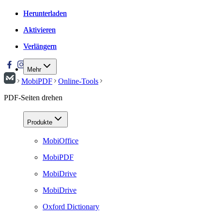
Herunterladen
Herunterladen
Aktivieren
Aktivieren
Verlängern
Verlängern
Mehr
MobiPDF
Online-Tools
PDF-Seiten drehen
Produkte
MobiOffice
MobiPDF
MobiDrive
MobiDrive
Oxford Dictionary