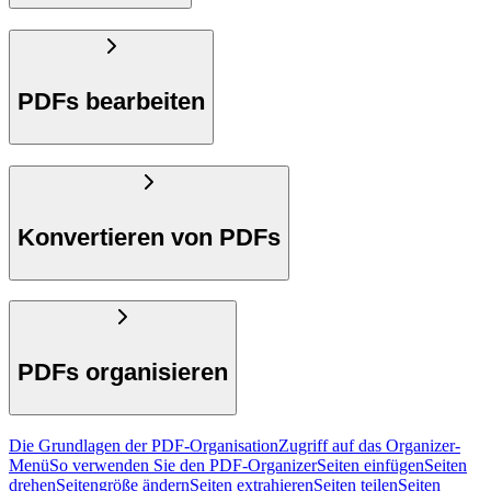
PDFs bearbeiten
Konvertieren von PDFs
PDFs organisieren
Die Grundlagen der PDF-Organisation
Zugriff auf das Organizer-
Menü
So verwenden Sie den PDF-Organizer
Seiten einfügen
Seiten
drehen
Seitengröße ändern
Seiten extrahieren
Seiten teilen
Seiten