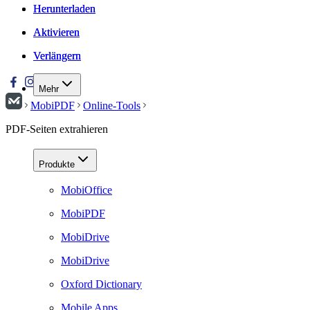
Herunterladen
Herunterladen
Aktivieren
Aktivieren
Verlängern
Verlängern
Mehr
MobiPDF
Online-Tools
PDF-Seiten extrahieren
Produkte
MobiOffice
MobiPDF
MobiDrive
MobiDrive
Oxford Dictionary
Mobile Apps