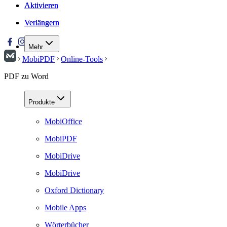
Aktivieren
Aktivieren
Verlängern
Verlängern
Mehr
MobiPDF
Online-Tools
PDF zu Word
Produkte
MobiOffice
MobiPDF
MobiDrive
MobiDrive
Oxford Dictionary
Mobile Apps
Wörterbücher