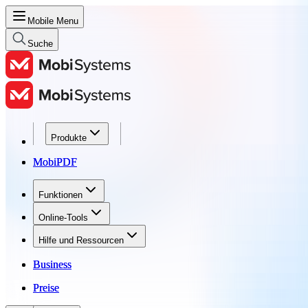
Mobile Menu
Suche
Produkte
Produkte
MobiPDF
MobiPDF
Funktionen
Funktionen
Online-Tools
Online-Tools
Hilfe und Ressourcen
Hilfe und Ressourcen
Business
Business
Preise
Preise