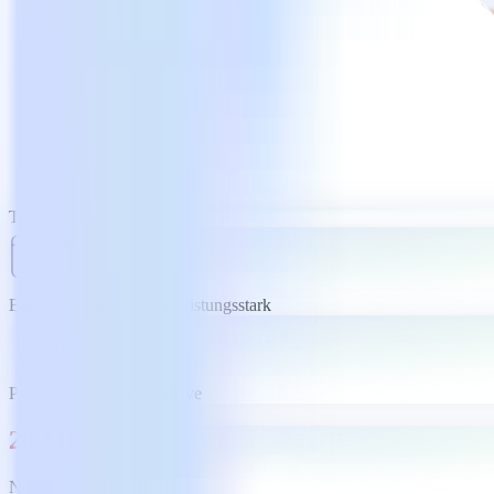
Trustpilot
Benutzerfreundlich und leistungsstark
Preiswerte PDF-Alternative
20 Mio.
Nutzer