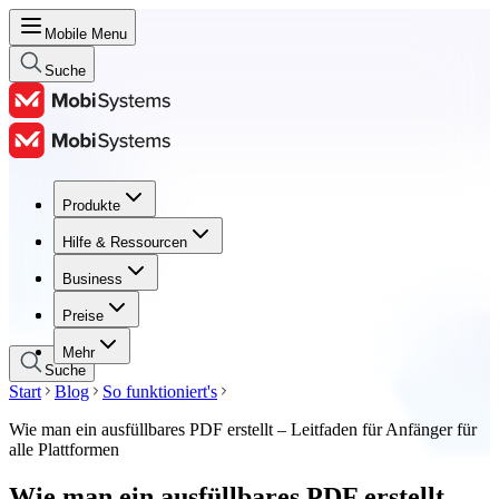
Mobile Menu
Suche
Produkte
Produkte
Hilfe & Ressourcen
Hilfe & Ressourcen
Business
Business
Preise
Preise
Mehr
Suche
Start
Blog
So funktioniert's
Wie man ein ausfüllbares PDF erstellt – Leitfaden für Anfänger für
alle Plattformen
Wie man ein ausfüllbares PDF erstellt –