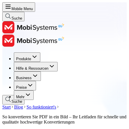
Mobile Menu
Suche
Produkte
Produkte
Hilfe & Ressourcen
Hilfe & Ressourcen
Business
Business
Preise
Preise
Mehr
Suche
Start
Blog
So funktioniert's
So konvertieren Sie PDF in ein Bild – Ihr Leitfaden für schnelle und
qualitativ hochwertige Konvertierungen