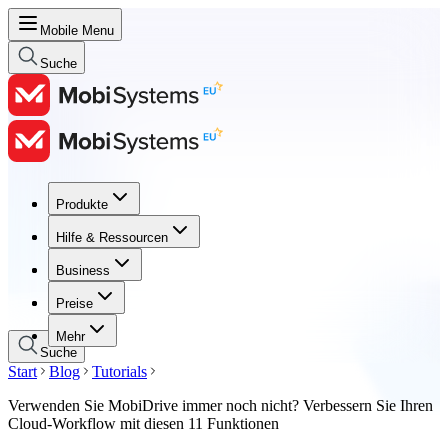
Mobile Menu
Suche
Produkte
Produkte
Hilfe & Ressourcen
Hilfe & Ressourcen
Business
Business
Preise
Preise
Mehr
Suche
Start
Blog
Tutorials
Verwenden Sie MobiDrive immer noch nicht? Verbessern Sie Ihren
Cloud-Workflow mit diesen 11 Funktionen