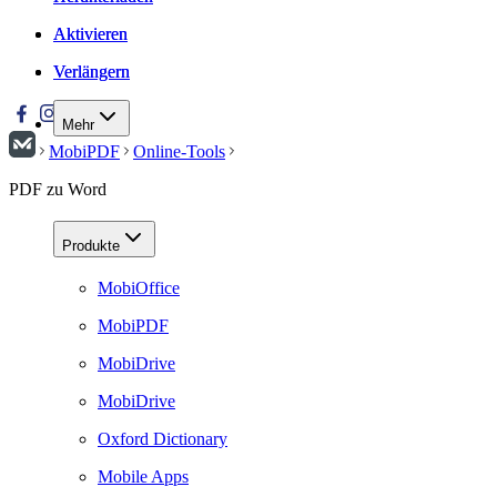
Aktivieren
Aktivieren
Verlängern
Verlängern
Mehr
MobiPDF
Online-Tools
PDF zu Word
Produkte
MobiOffice
MobiPDF
MobiDrive
MobiDrive
Oxford Dictionary
Mobile Apps