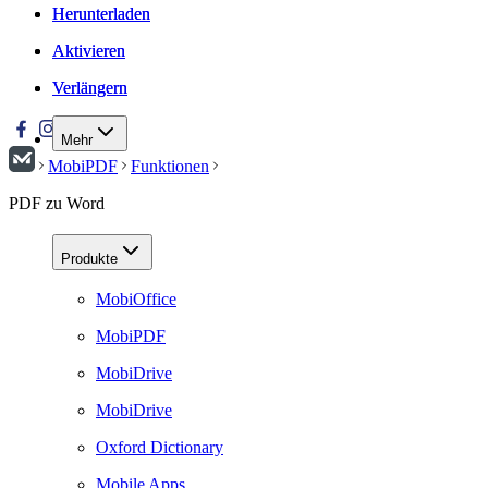
Herunterladen
Herunterladen
Aktivieren
Aktivieren
Verlängern
Verlängern
Mehr
MobiPDF
Funktionen
PDF zu Word
Produkte
MobiOffice
MobiPDF
MobiDrive
MobiDrive
Oxford Dictionary
Mobile Apps