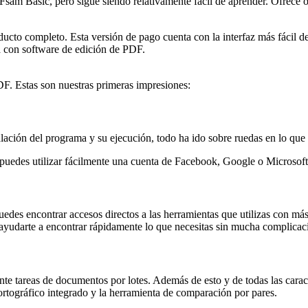
Fsam Basic, pero sigue siendo relativamente fácil de aprender. Ofrece 
cto completo. Esta versión de pago cuenta con la interfaz más fácil de u
via con software de edición de PDF.
DF. Estas son nuestras primeras impresiones:
alación del programa y su ejecución, todo ha ido sobre ruedas en lo que 
puedes utilizar fácilmente una cuenta de Facebook, Google o Microsoft
 puedes encontrar accesos directos a las herramientas que utilizas con má
darte a encontrar rápidamente lo que necesitas sin mucha complicac
te tareas de documentos por lotes. Además de esto y de todas las carac
 ortográfico integrado y la herramienta de comparación por pares.