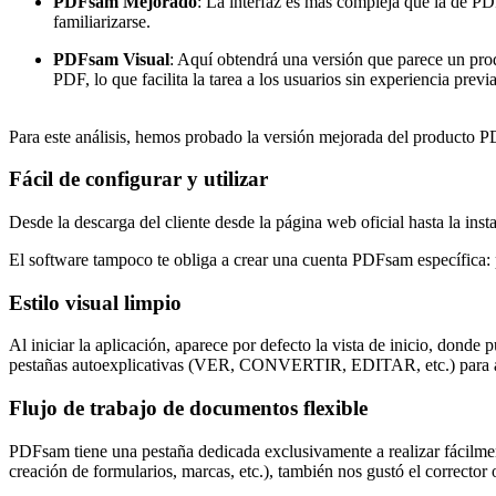
PDFsam Mejorado
: La interfaz es más compleja que la de PD
familiarizarse.
PDFsam Visual
: Aquí obtendrá una versión que parece un produ
PDF, lo que facilita la tarea a los usuarios sin experiencia pre
Para este análisis, hemos probado la versión mejorada del producto P
Fácil de configurar y utilizar
Desde la descarga del cliente desde la página web oficial hasta la inst
El software tampoco te obliga a crear una cuenta PDFsam específica: 
Estilo visual limpio
Al iniciar la aplicación, aparece por defecto la vista de inicio, donde
pestañas autoexplicativas (VER, CONVERTIR, EDITAR, etc.) para ayu
Flujo de trabajo de documentos flexible
PDFsam tiene una pestaña dedicada exclusivamente a realizar fácilmen
creación de formularios, marcas, etc.), también nos gustó el corrector