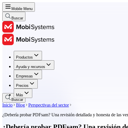
Mobile Menu
Buscar
Productos
Productos
Ayuda y recursos
Ayuda y recursos
Empresas
Empresas
Precios
Precios
Más
Buscar
Inicio
Blog
Perspectivas del sector
¿Debería probar PDFsam? Una revisión detallada y honesta de las ver
¿Debería probar PDFsam? Una revisión deta