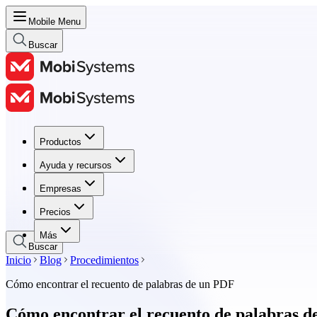
Mobile Menu
Buscar
Productos
Productos
Ayuda y recursos
Ayuda y recursos
Empresas
Empresas
Precios
Precios
Más
Buscar
Inicio
Blog
Procedimientos
Cómo encontrar el recuento de palabras de un PDF
Cómo encontrar el recuento de palabras 