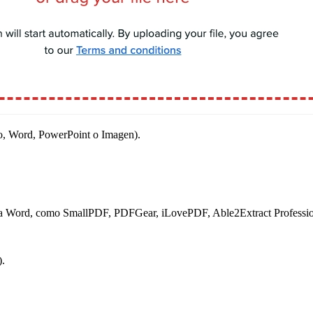
lo, Word, PowerPoint o Imagen).
F a Word, como SmallPDF, PDFGear, iLovePDF, Able2Extract Professio
).