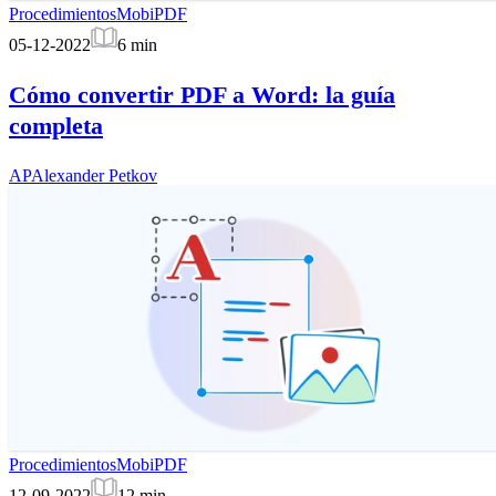
Procedimientos
MobiPDF
05-12-2022
6
min
Cómo convertir PDF a Word: la guía
completa
AP
Alexander Petkov
Procedimientos
MobiPDF
12-09-2022
12
min