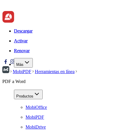
Descargar
Descargar
Activar
Activar
Renovar
Renovar
Más
MobiPDF
Herramientas en línea
PDF a Word
Productos
MobiOffice
MobiPDF
MobiDrive