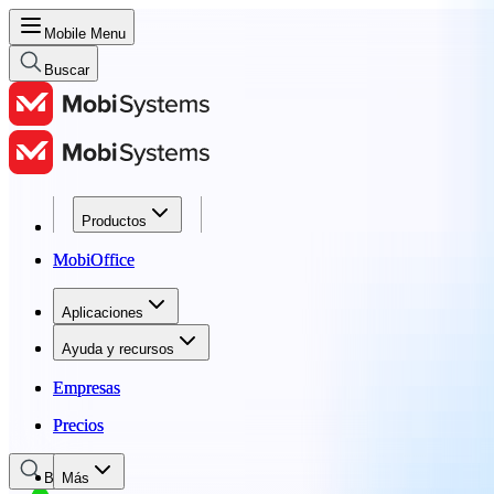
Mobile Menu
Buscar
Productos
Productos
MobiOffice
MobiOffice
Aplicaciones
Aplicaciones
Ayuda y recursos
Ayuda y recursos
Empresas
Empresas
Precios
Precios
Buscar
Más