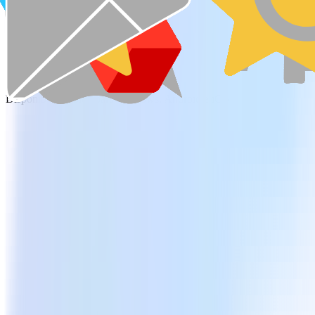
Descarga gratuita
Consultar planes y precios
Disponible también para Windows, Android e iOS