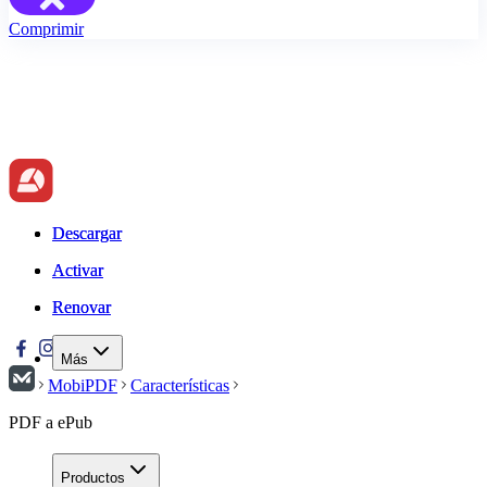
Comprimir
Descargar
Descargar
Activar
Activar
Renovar
Renovar
Más
MobiPDF
Características
PDF a ePub
Productos