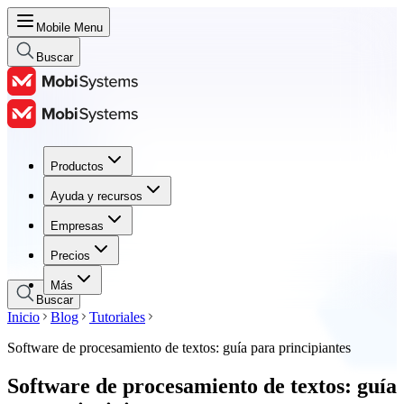
Mobile Menu
Buscar
Productos
Productos
Ayuda y recursos
Ayuda y recursos
Empresas
Empresas
Precios
Precios
Más
Buscar
Inicio
Blog
Tutoriales
Software de procesamiento de textos: guía para principiantes
Software de procesamiento de textos: guía