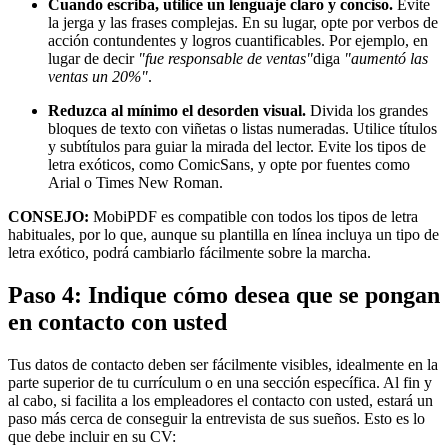
Cuando escriba, utilice un lenguaje claro y conciso.
Evite
la jerga y las frases complejas. En su lugar, opte por verbos de
acción contundentes y logros cuantificables. Por ejemplo, en
lugar de decir
"fue responsable de ventas"
diga
"aumentó las
ventas un 20%"
.
Reduzca al mínimo el desorden visual.
Divida los grandes
bloques de texto con viñetas o listas numeradas. Utilice títulos
y subtítulos para guiar la mirada del lector. Evite los tipos de
letra exóticos, como ComicSans, y opte por fuentes como
Arial o Times New Roman.
CONSEJO:
MobiPDF es compatible con todos los tipos de letra
habituales, por lo que, aunque su plantilla en línea incluya un tipo de
letra exótico, podrá cambiarlo fácilmente sobre la marcha.
Paso 4: Indique cómo desea que se pongan
en contacto con usted
Tus datos de contacto deben ser fácilmente visibles, idealmente en la
parte superior de tu currículum o en una sección específica. Al fin y
al cabo, si facilita a los empleadores el contacto con usted, estará un
paso más cerca de conseguir la entrevista de sus sueños. Esto es lo
que debe incluir en su CV: