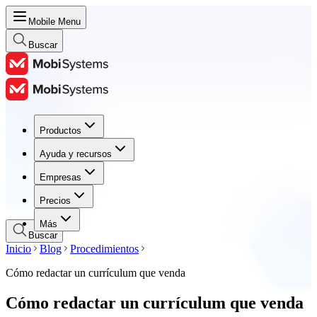
Mobile Menu
Buscar
Productos
Productos
Ayuda y recursos
Ayuda y recursos
Empresas
Empresas
Precios
Precios
Más
Buscar
Inicio
Blog
Procedimientos
Cómo redactar un currículum que venda
Cómo redactar un currículum que venda