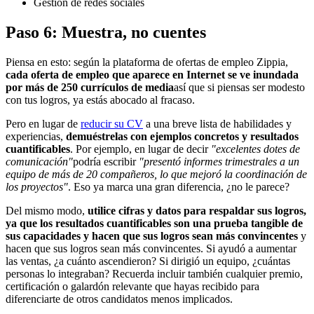
Gestión de redes sociales
Paso 6: Muestra, no cuentes
Piensa en esto: según la plataforma de ofertas de empleo Zippia,
cada oferta de empleo que aparece en Internet se ve inundada
por más de 250 currículos de media
así que si piensas ser modesto
con tus logros, ya estás abocado al fracaso.
Pero en lugar de
reducir su CV
a una breve lista de habilidades y
experiencias,
demuéstrelas con ejemplos concretos y resultados
cuantificables
. Por ejemplo, en lugar de decir
"excelentes dotes de
comunicación"
podría escribir
"presentó informes trimestrales a un
equipo de más de 20 compañeros, lo que mejoró la coordinación de
los proyectos"
. Eso ya marca una gran diferencia, ¿no le parece?
Del mismo modo,
utilice cifras y datos para respaldar sus logros,
ya que los resultados cuantificables son una prueba tangible de
sus capacidades y hacen que sus logros sean más convincentes
y
hacen que sus logros sean más convincentes. Si ayudó a aumentar
las ventas, ¿a cuánto ascendieron? Si dirigió un equipo, ¿cuántas
personas lo integraban? Recuerda incluir también cualquier premio,
certificación o galardón relevante que hayas recibido para
diferenciarte de otros candidatos menos implicados.