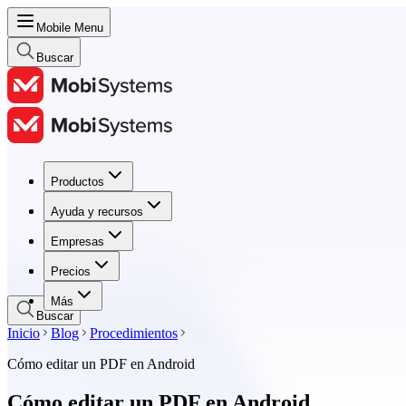
Mobile Menu
Buscar
Productos
Productos
Ayuda y recursos
Ayuda y recursos
Empresas
Empresas
Precios
Precios
Más
Buscar
Inicio
Blog
Procedimientos
Cómo editar un PDF en Android
Cómo editar un PDF en Android