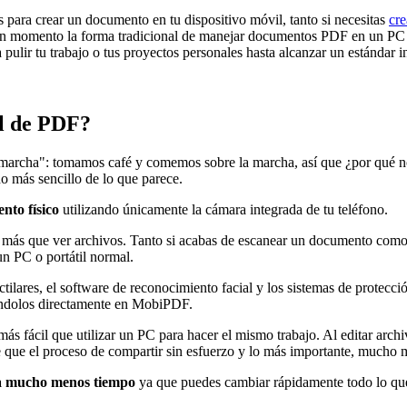
 para crear un documento en tu dispositivo móvil, tanto si necesitas
cr
un momento la forma tradicional de manejar documentos PDF en un PC 
ir tu trabajo o tus proyectos personales hasta alcanzar un estándar in
il de PDF?
la marcha": tomamos café y comemos sobre la marcha, así que ¿por qué 
o más sencillo de lo que parece.
nto físico
utilizando únicamente la cámara integrada de tu teléfono.
ás que ver archivos. Tanto si acabas de escanear un documento como s
n PC o portátil normal.
ctilares, el software de reconocimiento facial y los sistemas de protecc
ndolos directamente en MobiPDF.
más fácil que utilizar un PC para hacer el mismo trabajo. Al editar ar
e que el proceso de compartir sin esfuerzo y lo más importante, mucho 
va mucho menos tiempo
ya que puedes cambiar rápidamente todo lo que