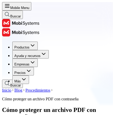
Mobile Menu
Buscar
Productos
Productos
Ayuda y recursos
Ayuda y recursos
Empresas
Empresas
Precios
Precios
Más
Buscar
Inicio
Blog
Procedimientos
Cómo proteger un archivo PDF con contraseña
Cómo proteger un archivo PDF con