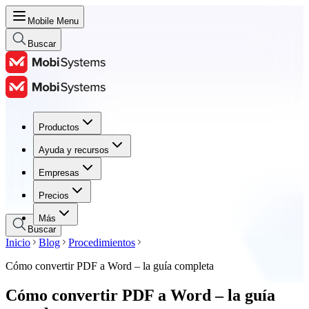
Mobile Menu
Buscar
Productos
Productos
Ayuda y recursos
Ayuda y recursos
Empresas
Empresas
Precios
Precios
Más
Buscar
Inicio
Blog
Procedimientos
Cómo convertir PDF a Word – la guía completa
Cómo convertir PDF a Word – la guía