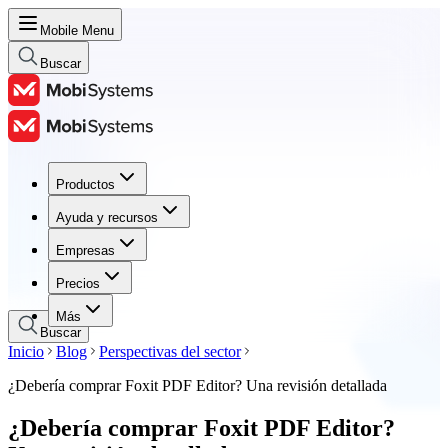
Mobile Menu
Buscar
Productos
Productos
Ayuda y recursos
Ayuda y recursos
Empresas
Empresas
Precios
Precios
Más
Buscar
Inicio
Blog
Perspectivas del sector
¿Debería comprar Foxit PDF Editor? Una revisión detallada
¿Debería comprar Foxit PDF Editor?