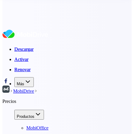
Descargar
Descargar
Activar
Activar
Renovar
Renovar
Más
MobiDrive
Precios
Productos
MobiOffice