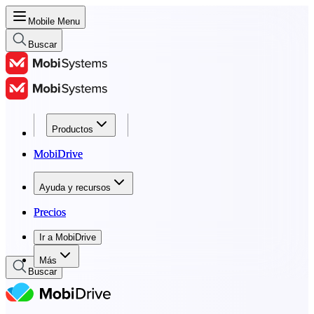
Mobile Menu
Buscar
Productos
Productos
MobiDrive
MobiDrive
Ayuda y recursos
Ayuda y recursos
Precios
Precios
Ir a MobiDrive
Ir a MobiDrive
Más
Buscar