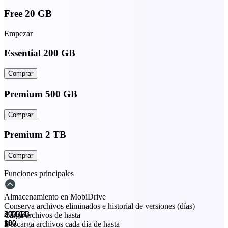
Free 20 GB
Empezar
Essential 200 GB
Comprar
Premium 500 GB
Comprar
Premium 2 TB
Comprar
Funciones principales
Almacenamiento en MobiDrive
Conserva archivos eliminados e historial de versiones (días)
20 GB
200 GB
500 GB
2 TB
Carga archivos de hasta
30
180
180
180
Descarga archivos cada día de hasta