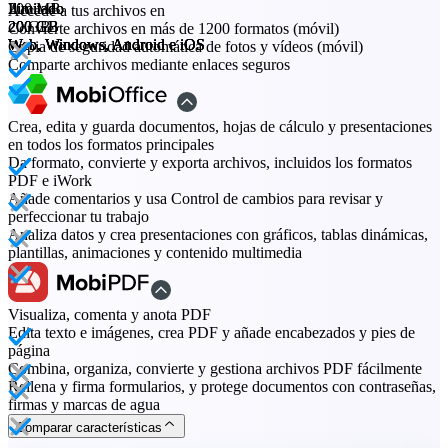
200 MB
Ilimitado
Ilimitado
Ilimitado
Accede a tus archivos en
20 GB
200 GB
200 GB
200 GB
Convierte archivos en más de 1200 formatos (móvil)
Web, Windows, Android e iOS
Web, Windows, Android e iOS
Web, Windows, Android e iOS
Web, Windows, Android e iOS
Copia de seguridad automática de fotos y vídeos (móvil)
Comparte archivos mediante enlaces seguros
Crea, edita y guarda documentos, hojas de cálculo y presentaciones
en todos los formatos principales
Da formato, convierte y exporta archivos, incluidos los formatos
PDF e iWork
Añade comentarios y usa Control de cambios para revisar y
perfeccionar tu trabajo
Analiza datos y crea presentaciones con gráficos, tablas dinámicas,
plantillas, animaciones y contenido multimedia
Visualiza, comenta y anota PDF
Edita texto e imágenes, crea PDF y añade encabezados y pies de
página
Combina, organiza, convierte y gestiona archivos PDF fácilmente
Rellena y firma formularios, y protege documentos con contraseñas,
firmas y marcas de agua
Comparar características