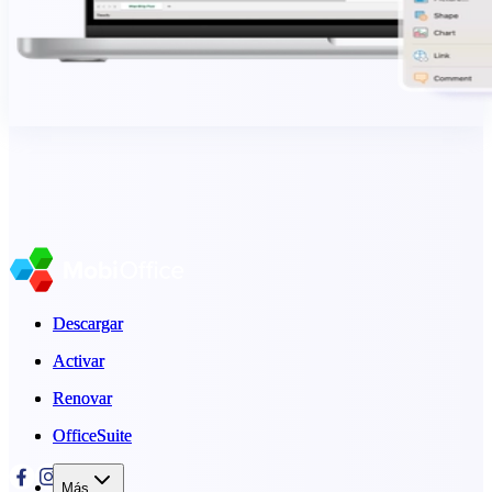
Descargar
Descargar
Activar
Activar
Renovar
Renovar
OfficeSuite
OfficeSuite
Más