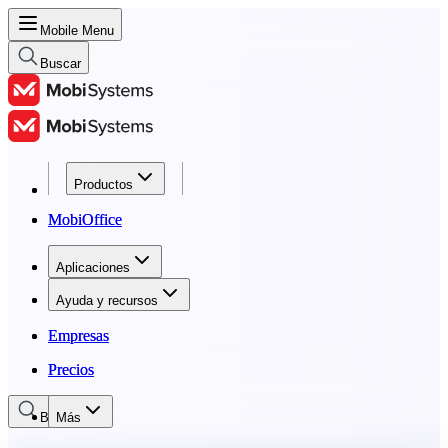
Mobile Menu
Buscar
Productos
Productos
MobiOffice
MobiOffice
Aplicaciones
Aplicaciones
Ayuda y recursos
Ayuda y recursos
Empresas
Empresas
Precios
Precios
Buscar
Más