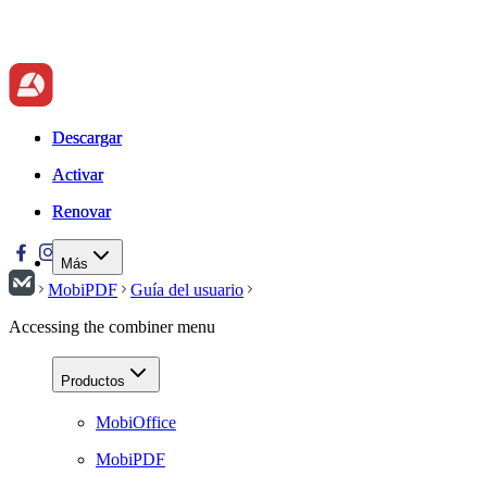
Descargar
Descargar
Activar
Activar
Renovar
Renovar
Más
MobiPDF
Guía del usuario
Accessing the combiner menu
Productos
MobiOffice
MobiPDF