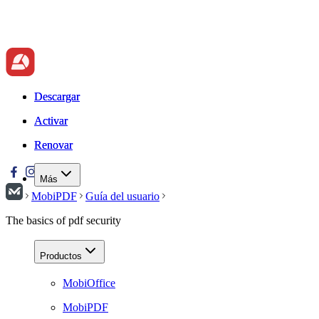
Descargar
Descargar
Activar
Activar
Renovar
Renovar
Más
MobiPDF
Guía del usuario
The basics of pdf security
Productos
MobiOffice
MobiPDF