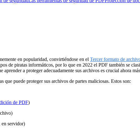
n de seguridad
Las herramientas de seguridad de PDF
Protección de do
memente en popularidad, convirtiéndose en el
Tercer formato de archiv
rupos de piratas informáticos, por lo que en 2022 el PDF también se cla
que aprender a proteger adecuadamente sus archivos es crucial ahora má
as que puede proteger sus archivos de partes maliciosas. Estos son:
dición de PDF
)
rchivo)
 en servidor)