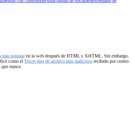
cumentos con contraseña
Firma digital de documentos
Sellado de
o más popular
en la web después de HTML y XHTML. Sin embargo,
sificó como el
Tercer tipo de archivo más malicioso
recibido por correo
s que nunca