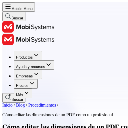
Mobile Menu
Buscar
Productos
Productos
Ayuda y recursos
Ayuda y recursos
Empresas
Empresas
Precios
Precios
Más
Buscar
Inicio
Blog
Procedimientos
Cómo editar las dimensiones de un PDF como un profesional
Cómo editar las dimensiones de un PDF co