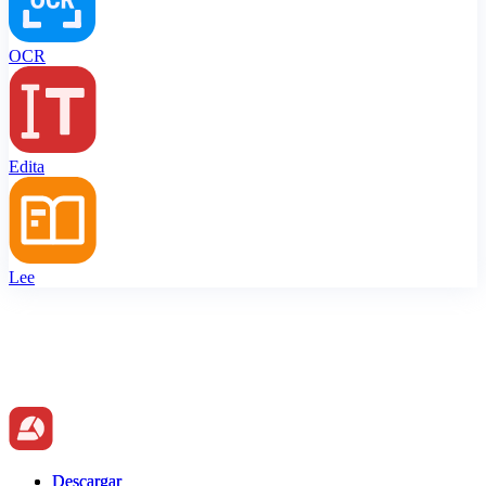
OCR
Edita
Lee
Descargar
Descargar