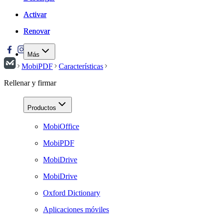
Activar
Activar
Renovar
Renovar
Más
MobiPDF
Características
Rellenar y firmar
Productos
MobiOffice
MobiPDF
MobiDrive
MobiDrive
Oxford Dictionary
Aplicaciones móviles