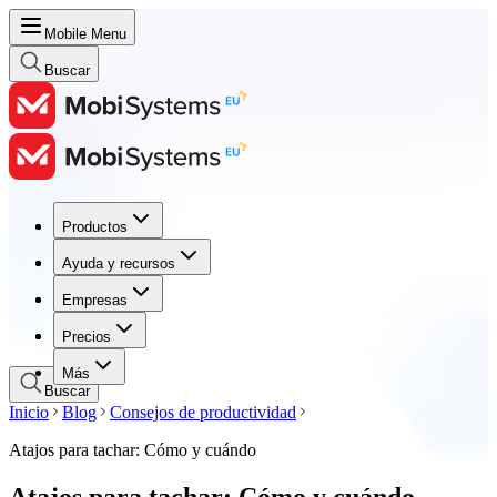
Mobile Menu
Buscar
Productos
Productos
Ayuda y recursos
Ayuda y recursos
Empresas
Empresas
Precios
Precios
Más
Buscar
Inicio
Blog
Consejos de productividad
Atajos para tachar: Cómo y cuándo
Atajos para tachar: Cómo y cuándo