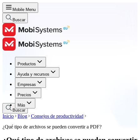
Mobile Menu
Buscar
Productos
Productos
Ayuda y recursos
Ayuda y recursos
Empresas
Empresas
Precios
Precios
Más
Buscar
Inicio
Blog
Consejos de productividad
¿Qué tipo de archivos se pueden convertir a PDF?
¿Qué tipo de archivos se pueden convertir