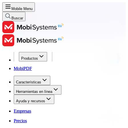
Mobile Menu
Buscar
Productos
Productos
MobiPDF
MobiPDF
Características
Características
Herramientas en línea
Herramientas en línea
Ayuda y recursos
Ayuda y recursos
Empresas
Empresas
Precios
Precios