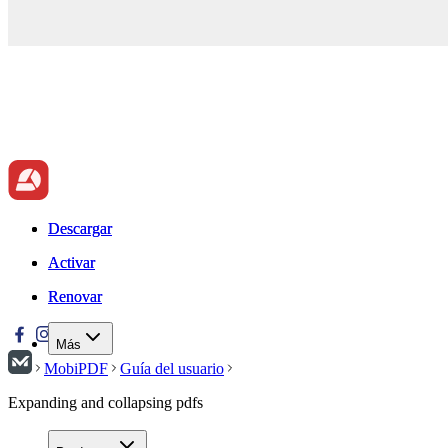
Descargar
Descargar
Activar
Activar
Renovar
Renovar
Más
MobiPDF
Guía del usuario
Expanding and collapsing pdfs