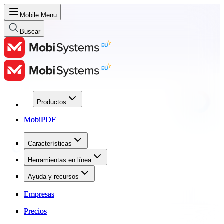
Mobile Menu
Buscar
Productos
Productos
MobiPDF
MobiPDF
Características
Características
Herramientas en línea
Herramientas en línea
Ayuda y recursos
Ayuda y recursos
Empresas
Empresas
Precios
Precios