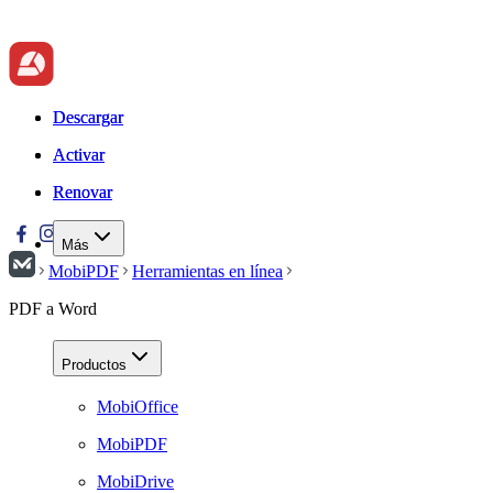
Descargar
Descargar
Activar
Activar
Renovar
Renovar
Más
MobiPDF
Herramientas en línea
PDF a Word
Productos
MobiOffice
MobiPDF
MobiDrive