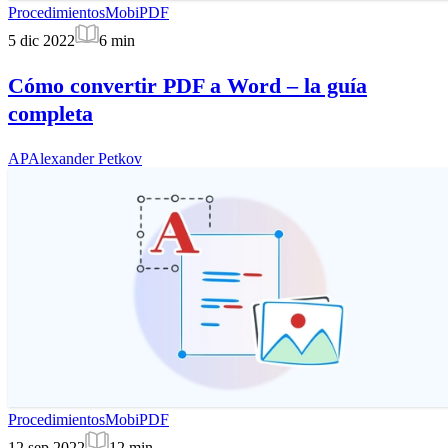
Procedimientos
MobiPDF
5 dic 2022
6
min
Cómo convertir PDF a Word – la guía
completa
AP
Alexander Petkov
Procedimientos
MobiPDF
12 sep 2022
12
min