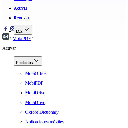
Activar
Activar
Renovar
Renovar
Más
MobiPDF
Activar
Productos
MobiOffice
MobiPDF
MobiDrive
MobiDrive
Oxford Dictionary
Aplicaciones móviles